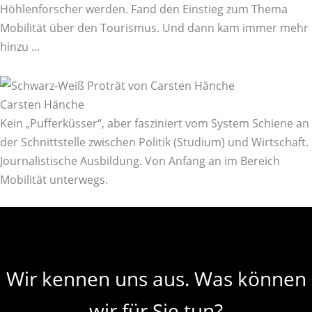
Höhlenforscher werden. Fand den Einstieg zum Thema
Mobilität über den Tourismus. Und dann kam immer mehr
hinzu ...
Carsten Hänche
Kein „Pufferküsser“, aber fasziniert vom System Schiene an
der Schnittstelle zwischen Politik (Studium) und Wirtschaft.
Journalistische Ausbildung. Von Anfang an im Bereich
Mobilität unterwegs.
Wir kennen uns aus. Was können
wir für Sie tun?